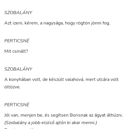
SZOBALÁNY
Azt
izeni
,
kérem
,
a
nagysága
,
hogy
rögtön
jönni
fog
.
PERTICSNÉ
Mit
csinált
?
SZOBALÁNY
A
konyhában
volt
,
de
készült
valahová
,
mert
utcára
volt
öltözve
.
PERTICSNÉ
Jól
van
,
menjen
be
,
és
segítsen
Borisnak
az
ágyat
áthúzni
.
(Szobalány a jobb elülső ajtón ki akar menni.)