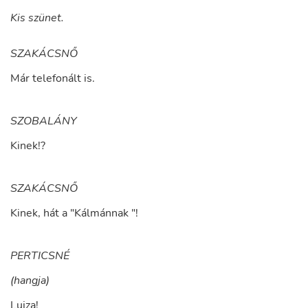
Kis szünet.
SZAKÁCSNŐ
Már
telefonált
is
.
SZOBALÁNY
Kinek
!?
SZAKÁCSNŐ
Kinek
,
hát
a
"
Kálmánnak
"
!
PERTICSNÉ
(hangja)
Lujza
!