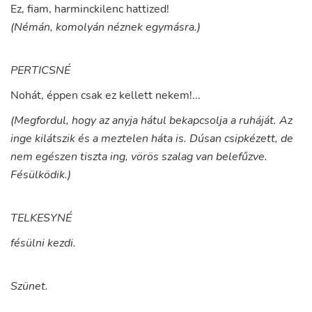
Ez
,
fiam
,
harminckilenc
hattized
!
(Némán, komolyán néznek egymásra.)
PERTICSNÉ
Nohát
,
éppen
csak
ez
kellett
nekem
!...
(Megfordul, hogy az anyja hátul bekapcsolja a ruháját. Az
inge kilátszik és a meztelen háta is. Dúsan csipkézett, de
nem egészen tiszta ing, vörös szalag van belefűzve.
Fésülködik.)
TELKESYNÉ
fésülni kezdi.
Szünet.