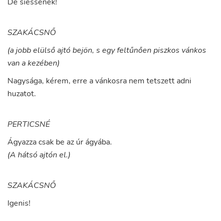
De
siessenek
!
SZAKÁCSNŐ
(a jobb elülső ajtó bejön, s egy feltűnően piszkos vánkos
van a kezében)
Nagysága
,
kérem
,
erre
a
vánkosra
nem
tetszett
adni
huzatot
.
PERTICSNÉ
Ágyazza
csak
be
az
úr
ágyába
.
(A hátsó ajtón el.)
SZAKÁCSNŐ
Igenis
!