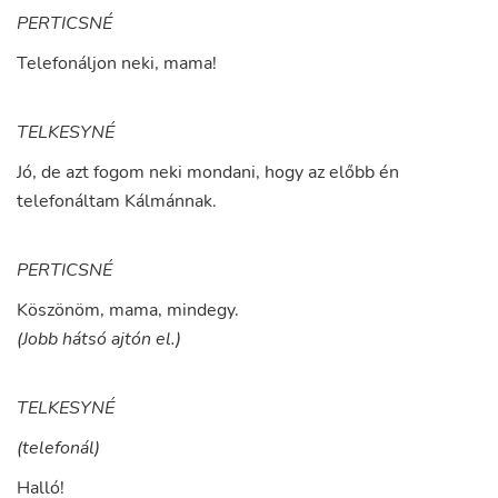
PERTICSNÉ
Telefonáljon
neki
,
mama
!
TELKESYNÉ
Jó
,
de
azt
fogom
neki
mondani
,
hogy
az
előbb
én
telefonáltam
Kálmánnak
.
PERTICSNÉ
Köszönöm
,
mama
,
mindegy
.
(Jobb hátsó ajtón el.)
TELKESYNÉ
(telefonál)
Halló
!