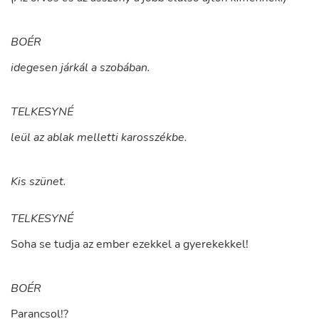
BOÉR
idegesen járkál a szobában.
TELKESYNÉ
leül az ablak melletti karosszékbe.
Kis szünet.
TELKESYNÉ
Soha
se
tudja
az
ember
ezekkel
a
gyerekekkel
!
BOÉR
Parancsol
!?