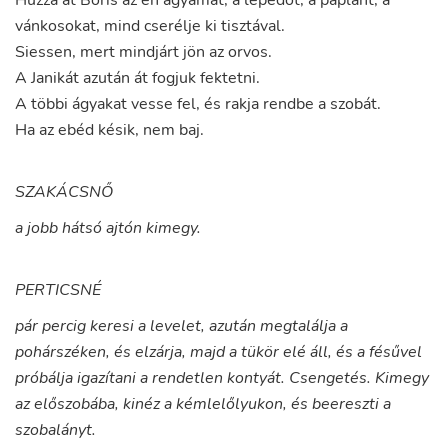
Húzza
át
Boris
az
én
ágyamat
,
a
lepedőt
,
a
paplant
,
a
vánkosokat
,
mind
cserélje
ki
tisztával
.
Siessen
,
mert
mindjárt
jön
az
orvos
.
A
Janikát
azután
át
fogjuk
fektetni
.
A
többi
ágyakat
vesse
fel
,
és
rakja
rendbe
a
szobát
.
Ha
az
ebéd
késik
,
nem
baj
.
SZAKÁCSNŐ
a jobb hátsó ajtón kimegy.
PERTICSNÉ
pár percig keresi a levelet, azután megtalálja a
pohárszéken, és elzárja, majd a tükör elé áll, és a fésűvel
próbálja igazítani a rendetlen kontyát. Csengetés. Kimegy
az előszobába, kinéz a kémlelőlyukon, és beereszti a
szobalányt.