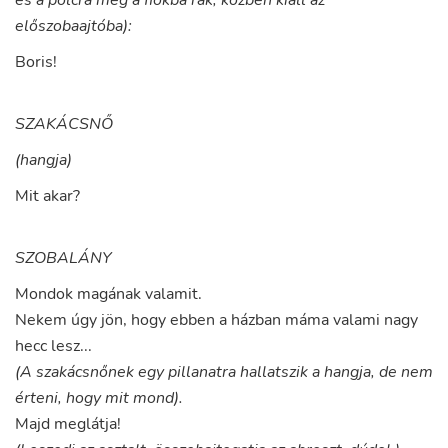
és a polcra meg a fiókba rak, közben kiáll az
előszobaajtóba):
Boris
!
SZAKÁCSNŐ
(hangja)
Mit
akar
?
SZOBALÁNY
Mondok
magának
valamit
.
Nekem
úgy
jön
,
hogy
ebben
a
házban
máma
valami
nagy
hecc
lesz
...
(A szakácsnőnek egy pillanatra hallatszik a hangja, de nem
érteni, hogy mit mond).
Majd
meglátja
!