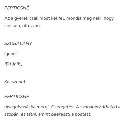
PERTICSNÉ
Az
a
gyerek
csak
most
kel
fel
,
mondja
meg
neki
,
hogy
siessen
,
öltözzön
.
SZOBALÁNY
Igenis
!
(Eltűnik.)
Kis szünet.
PERTICSNÉ
újságolvasásba merül. Csengetés. A szobalány áthalad a
szobán, és látni, amint beereszti a postást.