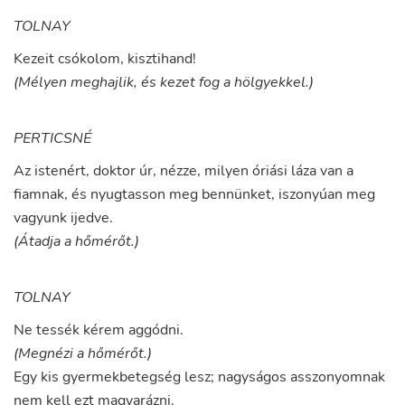
TOLNAY
Kezeit
csókolom
,
kisztihand
!
(Mélyen meghajlik, és kezet fog a hölgyekkel.)
PERTICSNÉ
Az
istenért
,
doktor
úr
,
nézze
,
milyen
óriási
láza
van
a
fiamnak
,
és
nyugtasson
meg
bennünket
,
iszonyúan
meg
vagyunk
ijedve
.
(Átadja a hőmérőt.)
TOLNAY
Ne
tessék
kérem
aggódni
.
(Megnézi a hőmérőt.)
Egy
kis
gyermekbetegség
lesz
;
nagyságos
asszonyomnak
nem
kell
ezt
magyarázni
.