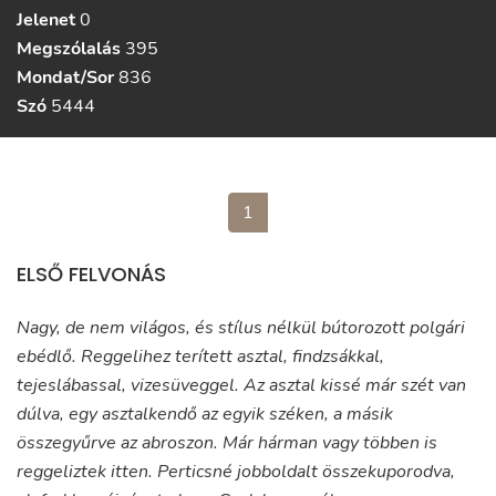
Jelenet
0
Megszólalás
395
Mondat/Sor
836
Szó
5444
1
ELSŐ FELVONÁS
Nagy, de nem világos, és stílus nélkül bútorozott polgári
ebédlő. Reggelihez terített asztal, findzsákkal,
tejeslábassal, vizesüveggel. Az asztal kissé már szét van
dúlva, egy asztalkendő az egyik széken, a másik
összegyűrve az abroszon. Már hárman vagy többen is
reggeliztek itten. Perticsné jobboldalt összekuporodva,