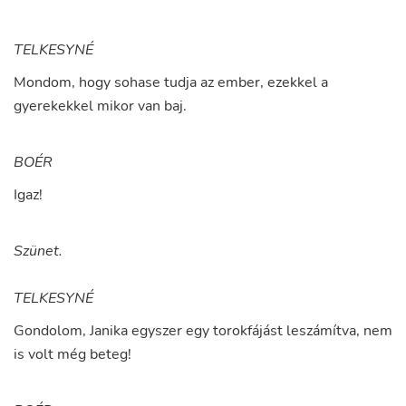
TELKESYNÉ
Mondom
,
hogy
sohase
tudja
az
ember
,
ezekkel
a
gyerekekkel
mikor
van
baj
.
BOÉR
Igaz
!
Szünet.
TELKESYNÉ
Gondolom
,
Janika
egyszer
egy
torokfájást
leszámítva
,
nem
is
volt
még
beteg
!