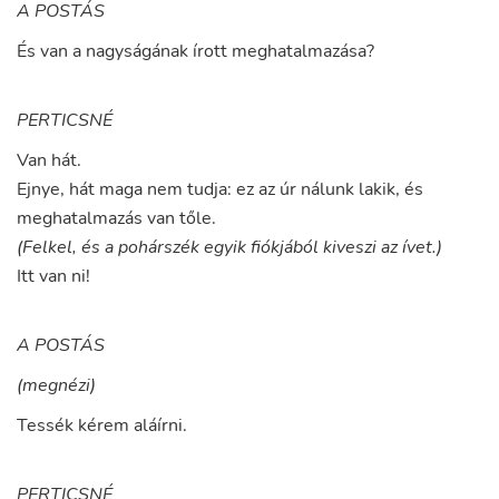
A POSTÁS
És
van
a
nagyságának
írott
meghatalmazása
?
PERTICSNÉ
Van
hát
.
Ejnye
,
hát
maga
nem
tudja
:
ez
az
úr
nálunk
lakik
,
és
meghatalmazás
van
tőle
.
(Felkel, és a pohárszék egyik fiókjából kiveszi az ívet.)
Itt
van
ni
!
A POSTÁS
(megnézi)
Tessék
kérem
aláírni
.
PERTICSNÉ