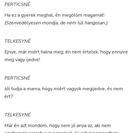
PERTICSNÉ
Ha
ez
a
gyerek
meghal
,
én
megölöm
magamat
!
(Szenvedélyesen mondja, de nem túl hangosan.)
TELKESYNÉ
Ejnye
,
már
miért
halna
meg
;
én
nem
értelek
,
hogy
ennyire
meg
vagy
ijedve
!
PERTICSNÉ
Jól
tudja
a
mama
,
hogy
miért
vagyok
megijedve
,
és
nem
ért
?
TELKESYNÉ
Már
én
azt
mondom
,
hogy
nem
jó
anya
az
,
aki
nem