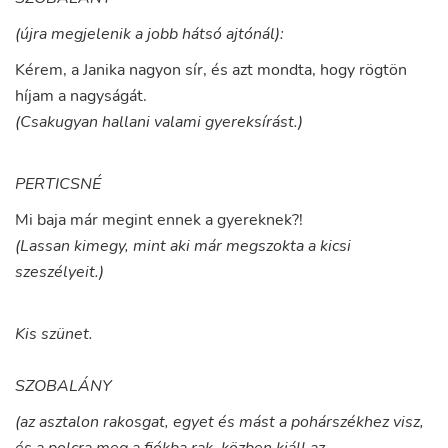
(újra megjelenik a jobb hátsó ajtónál):
Kérem
,
a
Janika
nagyon
sír
,
és
azt
mondta
,
hogy
rögtön
híjam
a
nagyságát
.
(Csakugyan hallani valami gyereksírást.)
PERTICSNÉ
Mi
baja
már
megint
ennek
a
gyereknek
?!
(Lassan kimegy, mint aki már megszokta a kicsi
szeszélyeit.)
Kis szünet.
SZOBALÁNY
(az asztalon rakosgat, egyet és mást a pohárszékhez visz,