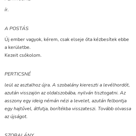
ír.
A POSTÁS
Új
ember
vagyok
,
kérem
,
csak
elseje
óta
kézbesítek
ebbe
a
kerületbe
.
Kezeit
csókolom
.
PERTICSNÉ
leül az asztalhoz újra. A szobalány kiereszti a levélhordót,
azután visszajön az oldalszobába, nyilván tisztogatni. Az
asszony egy ideig némán nézi a levelet, azután felbontja
egy hajtűvel, átfutja, borítékba visszateszi. Tovább olvassa
az újságot.
SZOBALÁNY