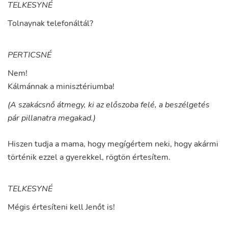
TELKESYNÉ
Tolnaynak
telefonáltál
?
PERTICSNÉ
Nem
!
Kálmánnak
a
minisztériumba
!
(A szakácsnő átmegy, ki az előszoba felé, a beszélgetés
pár pillanatra megakad.)
Hiszen
tudja
a
mama
,
hogy
megígértem
neki
,
hogy
akármi
történik
ezzel
a
gyerekkel
,
rögtön
értesítem
.
TELKESYNÉ
Mégis
értesíteni
kell
Jenőt
is
!