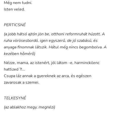
Még
nem
tudni
.
Isten
veled
.
PERTICSNÉ
(a jobb hátsó ajtón jön be, otthoni reformruhát húzott. A
ruha vörösesbordó, igen egyszerű, de jó szabású, és
anyaga finomnak látszik. Hátul még nincs begombolva. A
kezében hőmérő)
Nézze
,
mama
,
az
istenért
,
jól
látom
-e
,
harminckilenc
hattized
?!...
Csupa
láz
annak
a
gyereknek
az
arca
,
és
egészen
zavarosak
a
szemei
.
TELKESYNÉ
(az ablakhoz megy, megnézi)