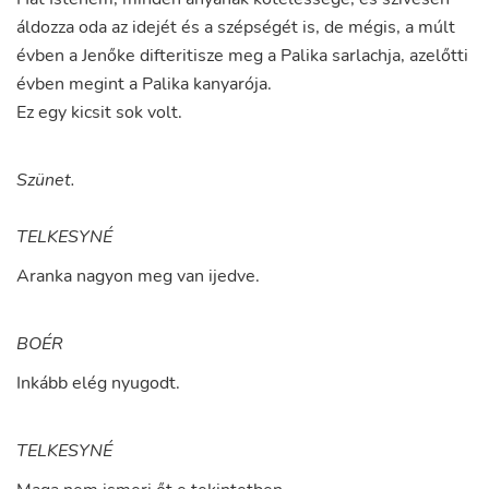
áldozza
oda
az
idejét
és
a
szépségét
is
,
de
mégis
,
a
múlt
évben
a
Jenőke
difteritisze
meg
a
Palika
sarlachja
,
azelőtti
évben
megint
a
Palika
kanyarója
.
Ez
egy
kicsit
sok
volt
.
Szünet.
TELKESYNÉ
Aranka
nagyon
meg
van
ijedve
.
BOÉR
Inkább
elég
nyugodt
.
TELKESYNÉ