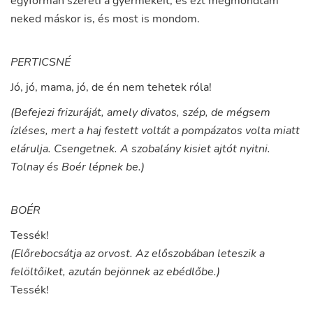
egyformán
szereti
a
gyermekeit
,
és
ezt
megmondtam
neked
máskor
is
,
és
most
is
mondom
.
PERTICSNÉ
Jó
,
jó
,
mama
,
jó
,
de
én
nem
tehetek
róla
!
(Befejezi frizuráját, amely divatos, szép, de mégsem
ízléses, mert a haj festett voltát a pompázatos volta miatt
elárulja. Csengetnek. A szobalány kisiet ajtót nyitni.
Tolnay és Boér lépnek be.)
BOÉR
Tessék
!
(Előrebocsátja az orvost. Az előszobában leteszik a
felöltőiket, azután bejönnek az ebédlőbe.)
Tessék
!