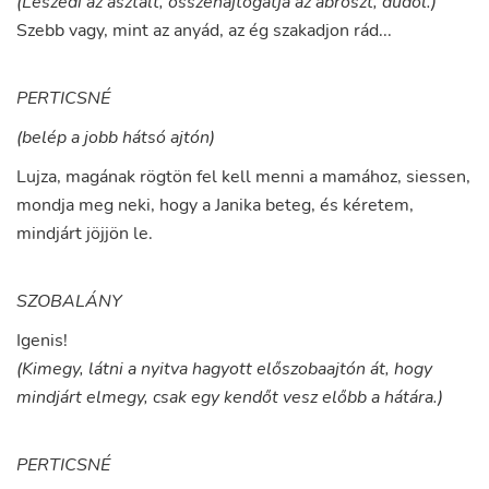
(Leszedi az asztalt, összehajtogatja az abroszt, dúdol.)
Szebb
vagy
,
mint
az
anyád
,
az
ég
szakadjon
rád
...
PERTICSNÉ
(belép a jobb hátsó ajtón)
Lujza
,
magának
rögtön
fel
kell
menni
a
mamához
,
siessen
,
mondja
meg
neki
,
hogy
a
Janika
beteg
,
és
kéretem
,
mindjárt
jöjjön
le
.
SZOBALÁNY
Igenis
!
(Kimegy, látni a nyitva hagyott előszobaajtón át, hogy
mindjárt elmegy, csak egy kendőt vesz előbb a hátára.)
PERTICSNÉ