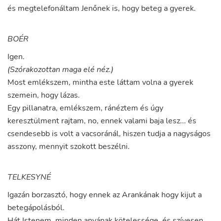
és
megtelefonáltam
Jenőnek
is
,
hogy
beteg
a
gyerek
.
BOÉR
Igen
.
(Szórakozottan maga elé néz.)
Most
emlékszem
,
mintha
este
láttam
volna
a
gyerek
szemein
,
hogy
lázas
.
Egy
pillanatra
,
emlékszem
,
ránéztem
és
úgy
keresztülment
rajtam
,
no
,
ennek
valami
baja
lesz
...
és
csendesebb
is
volt
a
vacsoránál
,
hiszen
tudja
a
nagyságos
asszony
,
mennyit
szokott
beszélni
.
TELKESYNÉ
Igazán
borzasztó
,
hogy
ennek
az
Arankának
hogy
kijut
a
betegápolásból
.
Hát
Istenem
,
minden
anyának
kötelessége
,
és
szívesen