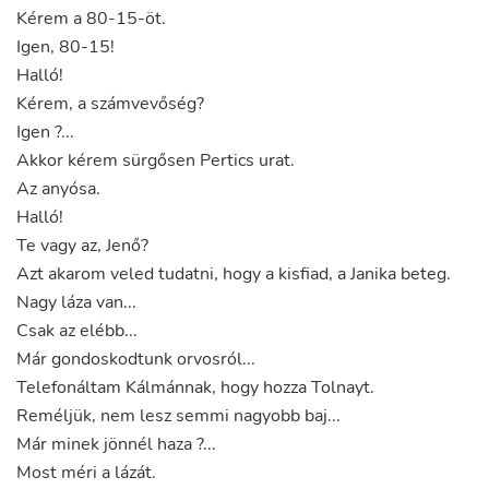
Kérem
a
80-15-öt
.
Igen
,
80-15
!
Halló
!
Kérem
,
a
számvevőség
?
Igen
?..
.
Akkor
kérem
sürgősen
Pertics
urat
.
Az
anyósa
.
Halló
!
Te
vagy
az
,
Jenő
?
Azt
akarom
veled
tudatni
,
hogy
a
kisfiad
,
a
Janika
beteg
.
Nagy
láza
van
...
Csak
az
elébb
...
Már
gondoskodtunk
orvosról
...
Telefonáltam
Kálmánnak
,
hogy
hozza
Tolnayt
.
Reméljük
,
nem
lesz
semmi
nagyobb
baj
...
Már
minek
jönnél
haza
?..
.
Most
méri
a
lázát
.