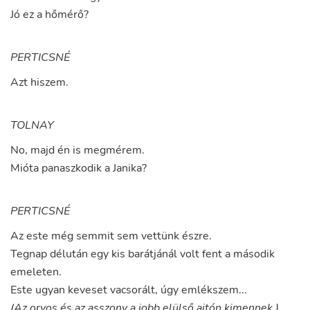
Jó
ez
a
hőmérő
?
PERTICSNÉ
Azt
hiszem
.
TOLNAY
No
,
majd
én
is
megmérem
.
Mióta
panaszkodik
a
Janika
?
PERTICSNÉ
Az
este
még
semmit
sem
vettünk
észre
.
Tegnap
délután
egy
kis
barátjánál
volt
fent
a
második
emeleten
.
Este
ugyan
keveset
vacsorált
,
úgy
emlékszem
...
(Az orvos és az asszony a jobb elülső ajtón kimennek.)