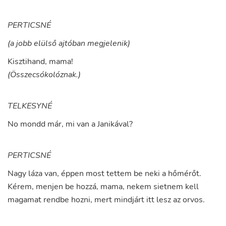
PERTICSNÉ
(a jobb elülső ajtóban megjelenik)
Kisztihand
,
mama
!
(Összecsókolóznak.)
TELKESYNÉ
No
mondd
már
,
mi
van
a
Janikával
?
PERTICSNÉ
Nagy
láza
van
,
éppen
most
tettem
be
neki
a
hőmérőt
.
Kérem
,
menjen
be
hozzá
,
mama
,
nekem
sietnem
kell
magamat
rendbe
hozni
,
mert
mindjárt
itt
lesz
az
orvos
.