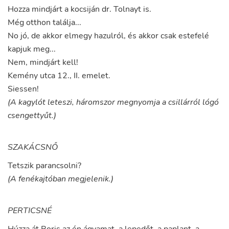
Hozza
mindjárt
a
kocsiján
dr.
Tolnayt
is
.
Még
otthon
találja
...
No
jó
,
de
akkor
elmegy
hazulról
,
és
akkor
csak
estefelé
kapjuk
meg
...
Nem
,
mindjárt
kell
!
Kemény
utca
12.
,
II.
emelet
.
Siessen
!
(A kagylót leteszi, háromszor megnyomja a csillárról lógó
csengettyűt.)
SZAKÁCSNŐ
Tetszik
parancsolni
?
(A fenékajtóban megjelenik.)
PERTICSNÉ