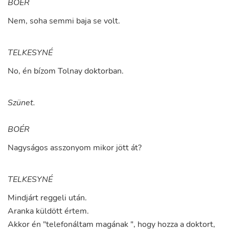
BOÉR
Nem
,
soha
semmi
baja
se
volt
.
TELKESYNÉ
No
,
én
bízom
Tolnay
doktorban
.
Szünet.
BOÉR
Nagyságos
asszonyom
mikor
jött
át
?
TELKESYNÉ
Mindjárt
reggeli
után
.
Aranka
küldött
értem
.
Akkor
én
"
telefonáltam
magának
"
,
hogy
hozza
a
doktort
,