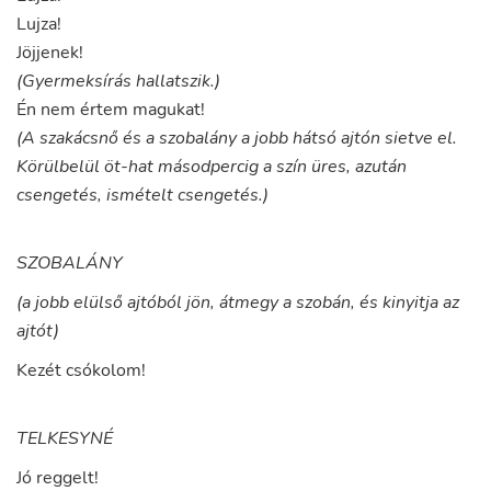
Lujza
!
Jöjjenek
!
(Gyermeksírás hallatszik.)
Én
nem
értem
magukat
!
(A szakácsnő és a szobalány a jobb hátsó ajtón sietve el.
Körülbelül öt-hat másodpercig a szín üres, azután
csengetés, ismételt csengetés.)
SZOBALÁNY
(a jobb elülső ajtóból jön, átmegy a szobán, és kinyitja az
ajtót)
Kezét
csókolom
!
TELKESYNÉ
Jó
reggelt
!