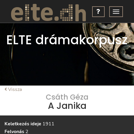
ELTE drámakorpusz
Vissza
Csáth Géza
A Janika
Keletkezés ideje
1911
Felvonás
2