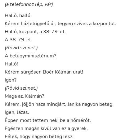
(a telefonhoz lép, vár)
Halló
,
halló
.
Kérem
házfelügyelő
úr
,
legyen
szíves
a
központot
.
Halló
,
központ
,
a
38-79-et
.
A
38-79-et
.
(Rövid szünet.)
A
belügyminisztérium
?
Halló
!
Kérem
sürgősen
Boér
Kálmán
urat
!
Igen
?
(Rövid szünet.)
Maga
az
,
Kálmán
?
Kérem
,
jöjjön
haza
mindjárt
,
Janika
nagyon
beteg
.
Igen
,
lázas
.
Éppen
most
tettem
neki
be
a
hőmérőt
.
Egészen
magán
kívül
van
ez
a
gyerek
.
Félek
,
hogy
nagyon
beteg
lesz
.