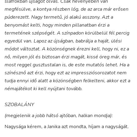
slafrokban újságot olvas. Csak hevenyében van
megfésülve, a kontya részben lóg, de az arca már erősen
púderezett. Nagy termetű, jó alakú asszony. Azt a
benyomást kelti, hogy minden pillanatban érzi a
termetének szépségét. A színpadon körülbelül fél percig
egyedül van. Lapoz az újságban, babrálja a haját, ülési
módot változtat. A közönségnek érezni kell, hogy ni, ez a
nő, milyen jól és biztosan érzi magát, kissé öreg már, és
most reggel gusztustalan is, de este mutatós lehet. Ha a
színésznő azt érzi, hogy ezt az impressziósorozatot nem
tudja ennyi idő alatt a közönségben felkelteni, akkor ezt a
némajátékot ki kell nyújtani tovább.
SZOBALÁNY
(megjelenik a jobb hátsó ajtóban, halkan mondja):
Nagysága
kérem
,
a
Janika
azt
mondta
,
híjam
a
nagyságát
.